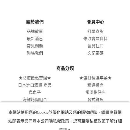
關於我們
會員中心
品牌故事
訂單查詢
最新消息
修改會員資料
常見問題
會員註冊
聯絡我們
忘記密碼
商品分類
★防疫優惠套組★
★強打精選年菜★
日本進口酒類.商品
精選禮盒
烏魚子
常溫柑仔店
海鮮烤肉組合
各式鮮魚
蝦蟹類
貝類
本網站使用您的Cookie於優化網站及您的購物經驗。繼續瀏覽網
涼拌即食類
炸物/各類點心/丸子系列
站即表示您同意本公司隱私權政策，您可至隱私權政策了解詳細
肉類美食系列
資訊。