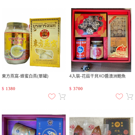
東方燕窩-蜂蜜白燕(單罐)
4入裝-花菇干貝XO醬澳洲鮑魚
$
1380
$
3700