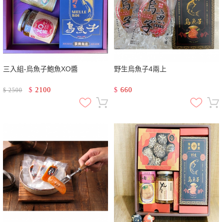
三入組-烏魚子鮑魚XO醬
野生烏魚子4兩上
$
2100
$
660
$
2500