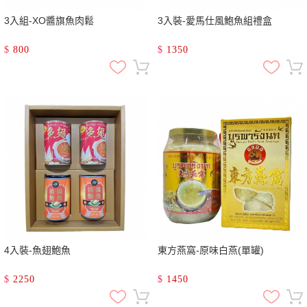
3入組-XO醬旗魚肉鬆
3入裝-愛馬仕風鮑魚組禮盒
$
800
$
1350
4入裝-魚翅鮑魚
東方燕窩-原味白燕(單罐)
$
2250
$
1450