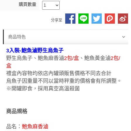
購買數量
分享至
商品特色
3入裝-鮑魚滷野生烏魚子
野生烏魚子、鮑魚麻香滷
2包/盒
、鮑魚黃金滷
2包/
盒
禮盒內容物均依店內罐頭販售價格不同去合計
烏魚子因重量不同以當時秤重的價格會有所調整。
※開罐即食，採用真空高溫殺菌
商品規格
品名：
鮑魚麻香滷