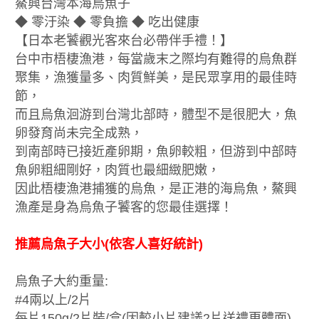
鰲興台灣本海烏魚子
◆ 零汙染 ◆ 零負擔 ◆ 吃出健康
【日本老饕觀光客來台必帶伴手禮！】
台中市梧棲漁港，每當歲末之際均有難得的烏魚群
聚集，漁獲量多、肉質鮮美，是民眾享用的最佳時
節，
而且烏魚洄游到台灣北部時，體型不是很肥大，魚
卵發育尚未完全成熟，
到南部時已接近產卵期，魚卵較粗，但游到中部時
魚卵粗細剛好，肉質也最細緻肥嫩，
因此梧棲漁港捕獲的烏魚，是正港的海烏魚，鰲興
漁產是身為烏魚子饕客的您最佳選擇！
推薦烏魚子大小(依客人喜好統計)
烏魚子大約重量:
#4兩以上/2片
每片150g/2片裝/盒(因較小片建議2片送禮更體面)