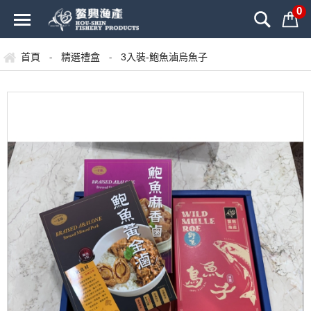
0
首頁
精選禮盒
3入裝-鮑魚滷烏魚子
-
-