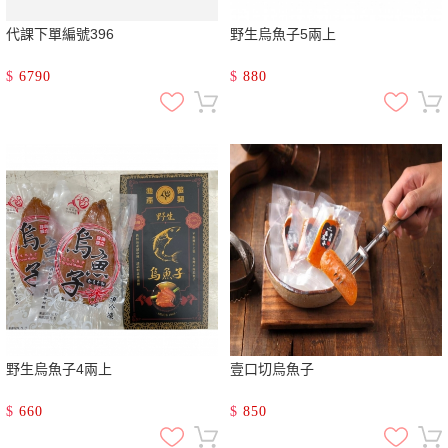
代課下單編號396
野生烏魚子5兩上
$
6790
$
880
野生烏魚子4兩上
壹口切烏魚子
$
660
$
850