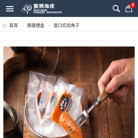
0
首頁
精選禮盒
壹口切烏魚子
-
-