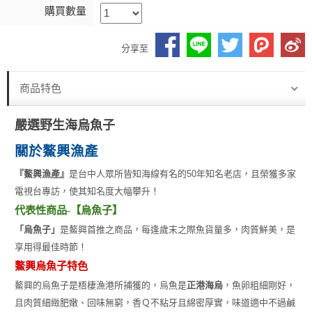
購買數量
分享至
商品特色
嚴選野生海烏魚子
關於鰲興漁產
『鰲興漁產』
是台中人眾所皆知海線有名的50年知名老店，且榮獲多家
電視台專訪，使其知名度大幅攀升！
代表性商品-【烏魚子】
「烏魚子」
是鰲興首推之商品，每逢歲末之際魚貨量多，肉質鮮美，是
享用得最佳時節！
鰲興烏魚子特色
鰲興的烏魚子是梧棲漁港所捕獲的，烏魚是
正港海烏
，魚卵粗細剛好，
且肉質細緻肥嫩、回味無窮，香Ｑ不粘牙且綿密厚實，味道適中不過鹹