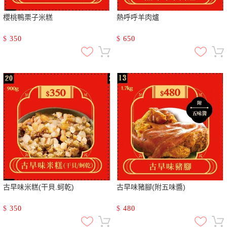
櫻桃鴨栗子米糕
熱呼呼羊肉爐
$
350
$
650
古早味米糕(干貝.蚵乾)
古早味豬腳(附五味醬)
$
350
$
480