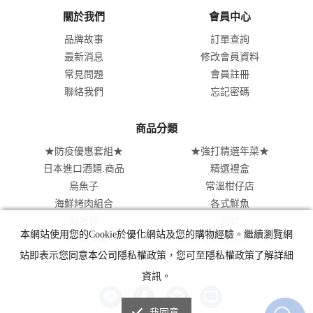
關於我們
會員中心
品牌故事
訂單查詢
最新消息
修改會員資料
常見問題
會員註冊
聯絡我們
忘記密碼
商品分類
★防疫優惠套組★
★強打精選年菜★
日本進口酒類.商品
精選禮盒
烏魚子
常溫柑仔店
海鮮烤肉組合
各式鮮魚
蝦蟹類
貝類
本網站使用您的Cookie於優化網站及您的購物經驗。繼續瀏覽網
涼拌即食類
炸物/各類點心/丸子系列
肉類美食系列
站即表示您同意本公司隱私權政策，您可至隱私權政策了解詳細
資訊。
我同意