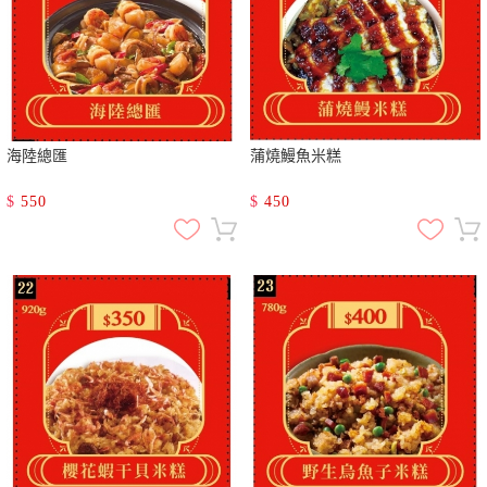
海陸總匯
蒲燒鰻魚米糕
$
550
$
450