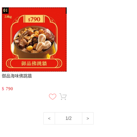
御品海味佛跳牆
$
790
1/2
<
>