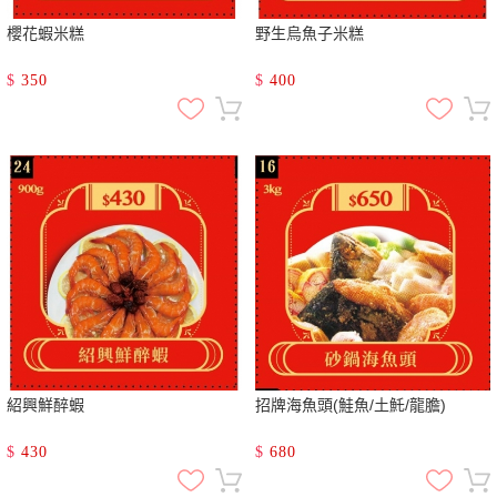
櫻花蝦米糕
野生烏魚子米糕
$
350
$
400
紹興鮮醉蝦
招牌海魚頭(鮭魚/土魠/龍膽)
$
430
$
680