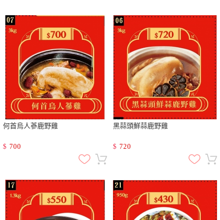
何首烏人蔘鹿野雞
黑蒜頭鮮蒜鹿野雞
$
700
$
720