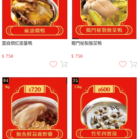
薑麻燜紅面蕃鴨
獨門秘製酸菜鴨
$
750
$
750