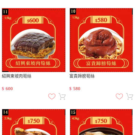
紹興東坡肉筍絲
富貴蹄膀筍絲
$
600
$
580