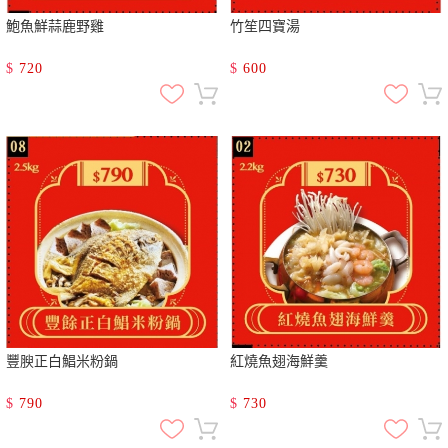
鮑魚鮮蒜鹿野雞
竹笙四寶湯
$
720
$
600
豐腴正白鯧米粉鍋
紅燒魚翅海鮮羹
$
790
$
730