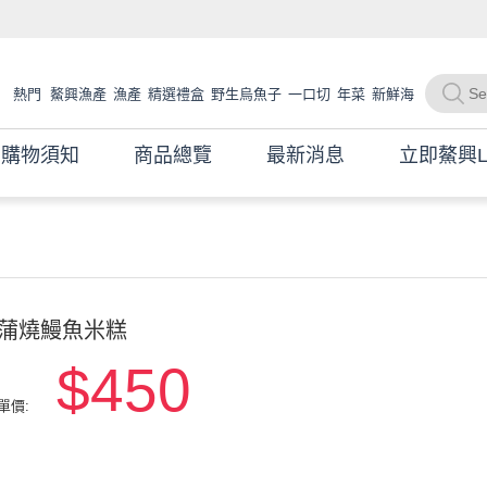
熱門
鰲興漁產
漁產
精選禮盒
野生烏魚子
一口切
年菜
新鮮海
魚
海產
現撈海魚
購物須知
商品總覽
最新消息
立即鰲興L
蒲燒鰻魚米糕
$450
單價: