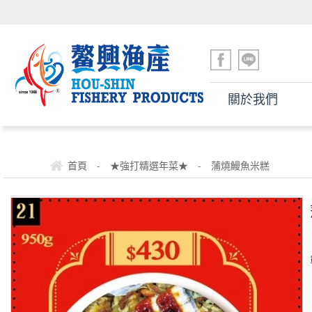
關於我們
-
-
首頁
★強打精選年菜★
蒲燒鰻魚米糕