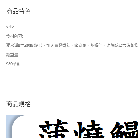
商品特色
<dl>
食材內容:
濁水溪畔特級圓糯米，加入臺灣香菇、豬肉絲、冬蝦仁、油蔥酥以古法蒸炊
總重量:
980g/盒
商品規格