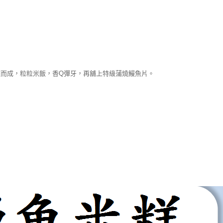
而成，粒粒米飯，香Q彈牙，再舖上特級蒲燒鰻魚片。