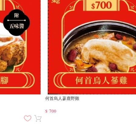
何首烏人蔘鹿野雞
$
700