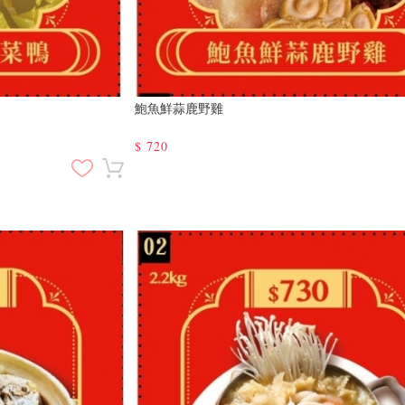
鮑魚鮮蒜鹿野雞
$
720