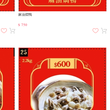
麻油燜鴨
$
750