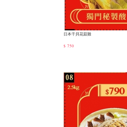
日本干貝花菇雞
$
750