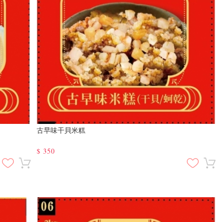
古早味干貝米糕
$
350