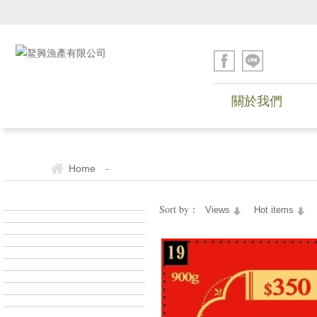
關於我們
-
Home
Sort by：
Views
Hot items