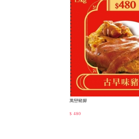
萬巒豬腳
$
480