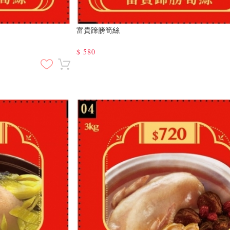
富貴蹄膀筍絲
$
580