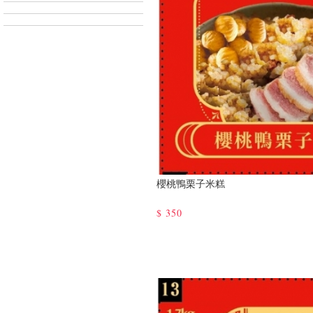
櫻桃鴨栗子米糕
$
350