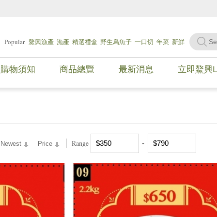
Popular
鰲興漁產
漁產
精選禮盒
野生烏魚子
一口切
年菜
新鮮
海魚
海產
現撈海魚
購物須知
商品總覽
最新消息
立即鰲興L
Range
Newest
Price