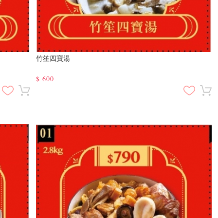
竹笙四寶湯
$
600