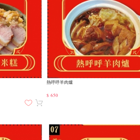
熱呼呼羊肉爐
$
650