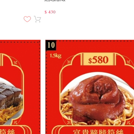
$
430