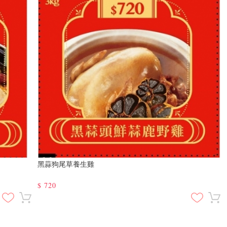
黑蒜狗尾草養生雞
$
720