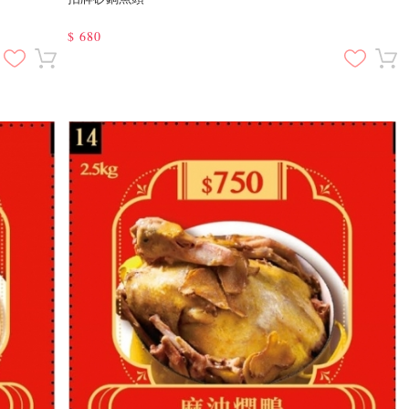
$
680