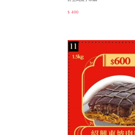
$
400