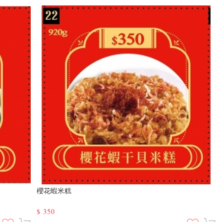
櫻花蝦米糕
$
350