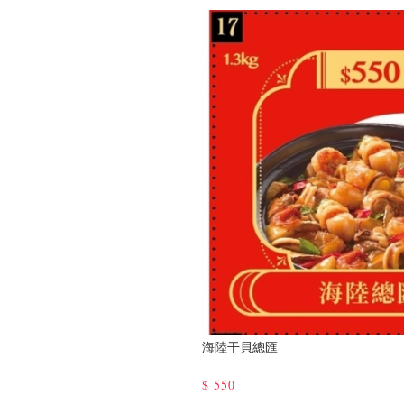
海陸干貝總匯
$
550