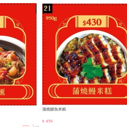
蒲燒鰻魚米糕
$
450