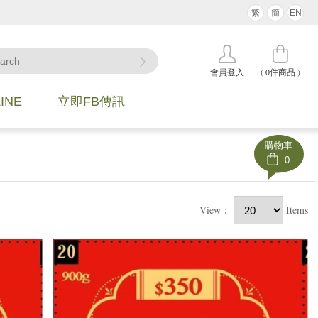
繁
簡
EN
(
0
件商品 )
會員登入
INE
立即FB傳訊
購物車
0
View：
Items