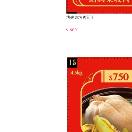
功夫東坡肉筍干
$
600