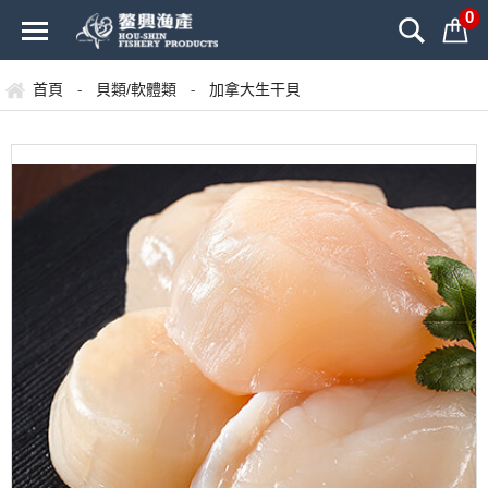
0
首頁
貝類/軟體類
加拿大生干貝
-
-