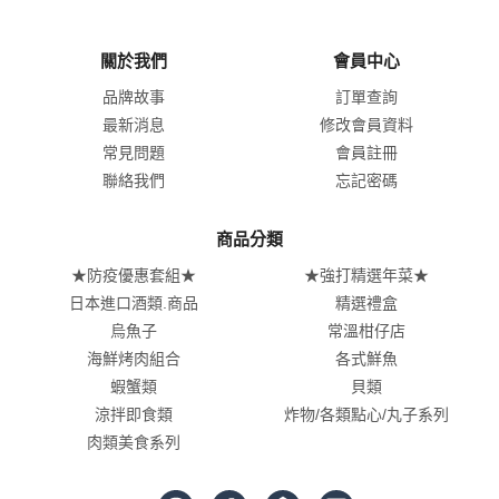
關於我們
會員中心
品牌故事
訂單查詢
最新消息
修改會員資料
常見問題
會員註冊
聯絡我們
忘記密碼
商品分類
★防疫優惠套組★
★強打精選年菜★
日本進口酒類.商品
精選禮盒
烏魚子
常溫柑仔店
海鮮烤肉組合
各式鮮魚
蝦蟹類
貝類
涼拌即食類
炸物/各類點心/丸子系列
肉類美食系列