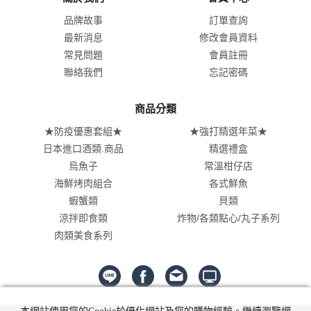
品牌故事
訂單查詢
最新消息
修改會員資料
常見問題
會員註冊
聯絡我們
忘記密碼
商品分類
★防疫優惠套組★
★強打精選年菜★
日本進口酒類.商品
精選禮盒
烏魚子
常溫柑仔店
海鮮烤肉組合
各式鮮魚
蝦蟹類
貝類
涼拌即食類
炸物/各類點心/丸子系列
肉類美食系列