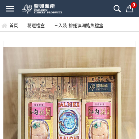
0
首頁
精選禮盒
三入裝-排翅澳洲鮑魚禮盒
-
-