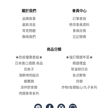
關於我們
會員中心
品牌故事
訂單查詢
最新消息
修改會員資料
常見問題
會員註冊
聯絡我們
忘記密碼
商品分類
★防疫優惠套組★
★強打精選年菜★
日本進口酒類.商品
精選禮盒
烏魚子
常溫柑仔店
海鮮烤肉組合
各式鮮魚
蝦蟹類
貝類
涼拌即食類
炸物/各類點心/丸子系列
肉類美食系列