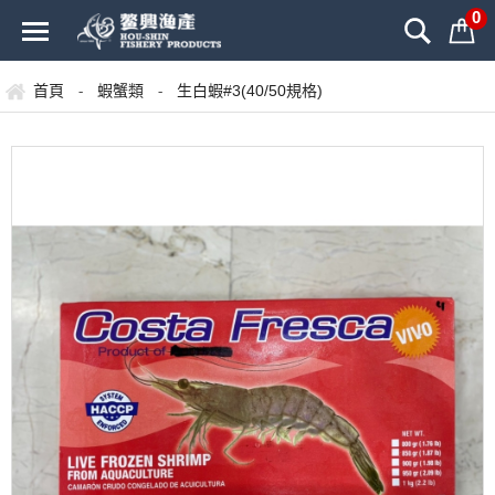
0
首頁
蝦蟹類
生白蝦#3(40/50規格)
-
-