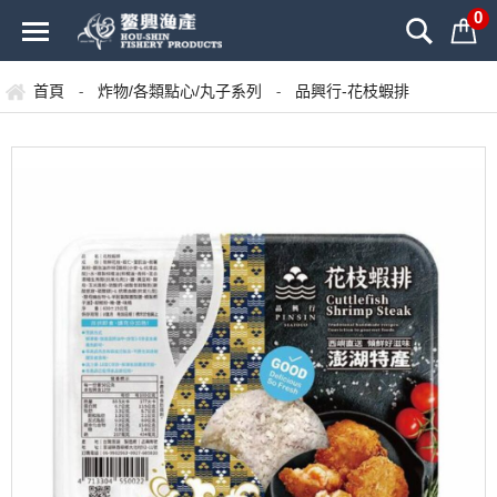
0
首頁
炸物/各類點心/丸子系列
品興行-花枝蝦排
-
-