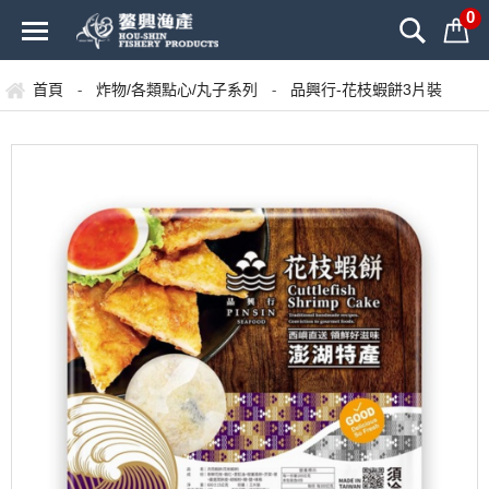
0
首頁
炸物/各類點心/丸子系列
品興行-花枝蝦餅3片裝
-
-