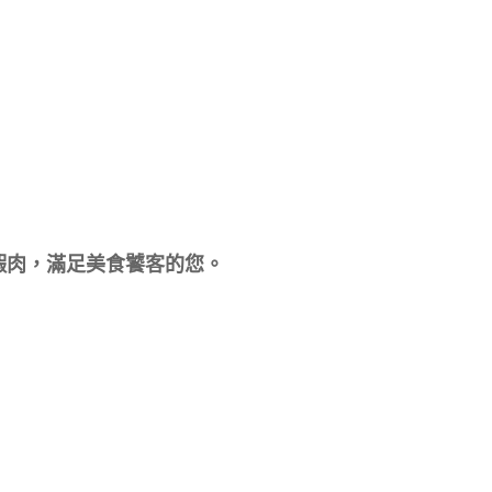
蝦肉，滿足美食饕客的您。