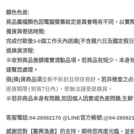
顏色色差:
商品圖檔顏色因電腦螢幕設定差異會略有不同，以實
備貨與寄送時間:
完成付款後3-5個工作天內送達(不含週六日及國定假日
退換貨流程:
※收到商品後請確實清點品項。若商品有短少、本身有
速幫您處理。
全新不拆封且保存良好
退(換)貨商品須
，若非檢查之必
退貨期限(到貨7日內)，恕無法接受退換貨。
※若非商品本身有問題,如因個人因素或色差問題,生鮮
客服電話:04-26562170 @LINE官方帳號:@04-265621
感謝您對【鰲興漁產】的支持，期待您再度光臨，並祝