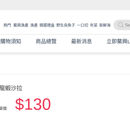
熱門
鰲興漁產
漁產
精選禮盒
野生烏魚子
一口切
年菜
新鮮海
魚
海產
現撈海魚
購物須知
商品總覽
最新消息
立即鰲興L
龍蝦沙拉
$130
單價: