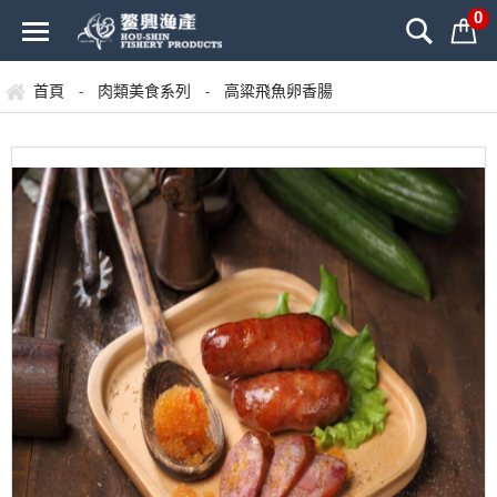
0
首頁
肉類美食系列
高粱飛魚卵香腸
-
-