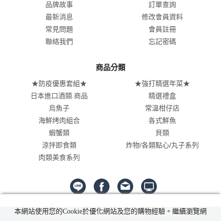
品牌故事
訂單查詢
最新消息
修改會員資料
常見問題
會員註冊
聯絡我們
忘記密碼
商品分類
★防疫優惠套組★
★強打精選年菜★
日本進口酒類.商品
精選禮盒
烏魚子
常溫柑仔店
海鮮烤肉組合
各式鮮魚
蝦蟹類
貝類
涼拌即食類
炸物/各類點心/丸子系列
肉類美食系列
本網站使用您的Cookie於優化網站及您的購物經驗。繼續瀏覽網
鰲興漁產有限公司版權所有 © copyright Reserved.