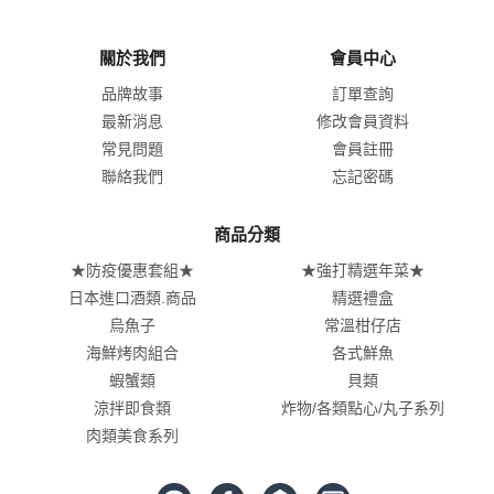
關於我們
會員中心
品牌故事
訂單查詢
最新消息
修改會員資料
常見問題
會員註冊
聯絡我們
忘記密碼
商品分類
★防疫優惠套組★
★強打精選年菜★
日本進口酒類.商品
精選禮盒
烏魚子
常溫柑仔店
海鮮烤肉組合
各式鮮魚
蝦蟹類
貝類
涼拌即食類
炸物/各類點心/丸子系列
肉類美食系列