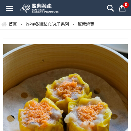
0
首頁
炸物/各類點心/丸子系列
蟹黃燒賣
-
-