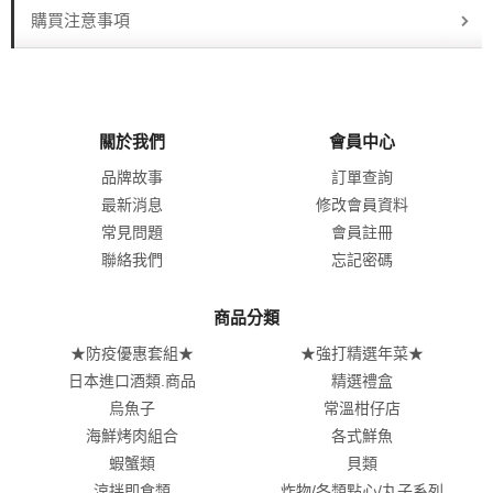
購買注意事項
關於我們
會員中心
品牌故事
訂單查詢
最新消息
修改會員資料
常見問題
會員註冊
聯絡我們
忘記密碼
商品分類
★防疫優惠套組★
★強打精選年菜★
日本進口酒類.商品
精選禮盒
烏魚子
常溫柑仔店
海鮮烤肉組合
各式鮮魚
蝦蟹類
貝類
涼拌即食類
炸物/各類點心/丸子系列