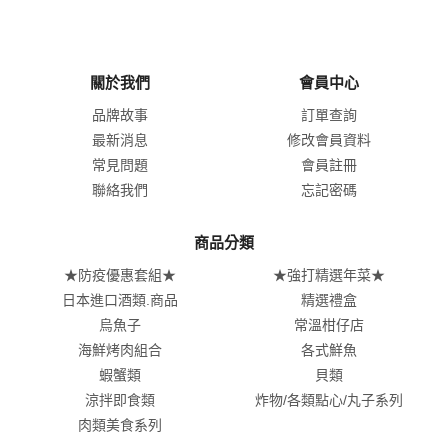
關於我們
會員中心
品牌故事
訂單查詢
最新消息
修改會員資料
常見問題
會員註冊
聯絡我們
忘記密碼
商品分類
★防疫優惠套組★
★強打精選年菜★
日本進口酒類.商品
精選禮盒
烏魚子
常溫柑仔店
海鮮烤肉組合
各式鮮魚
蝦蟹類
貝類
涼拌即食類
炸物/各類點心/丸子系列
肉類美食系列