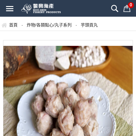
0
首頁
炸物/各類點心/丸子系列
芋頭貢丸
-
-