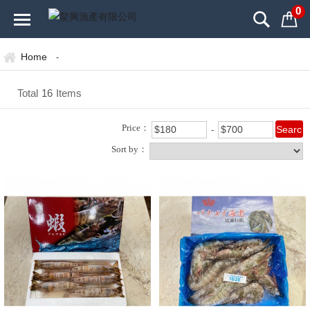
0
Home
-
Total
16
Items
Price：
Sort by：