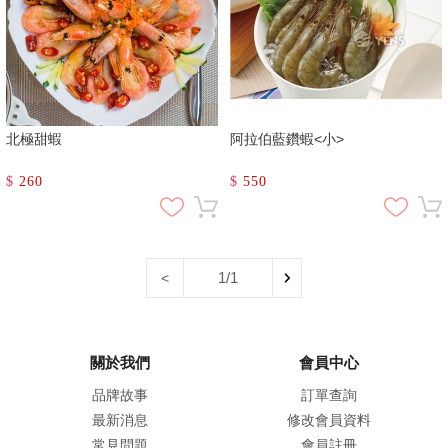
北極甜蝦
阿拉伯藍鑽蝦<小>
$
260
$
550
1/1
<
關於我們
會員中心
品牌故事
訂單查詢
最新消息
修改會員資料
常見問題
會員註冊