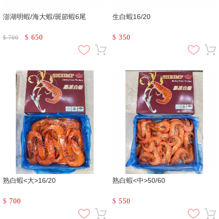
澎湖明蝦/海大蝦/斑節蝦6尾
生白蝦16/20
$
650
$
350
$
700
熟白蝦<大>16/20
熟白蝦<中>50/60
$
700
$
550