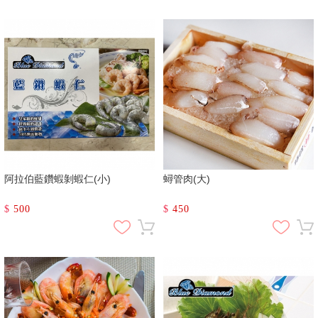
阿拉伯藍鑽蝦剝蝦仁(小)
蟳管肉(大)
$
500
$
450