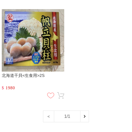
北海道干貝<生食用>2S
$
1980
1/1
<