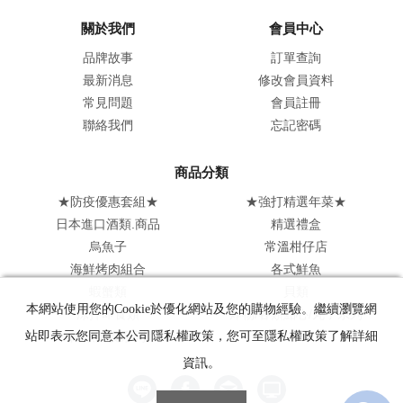
關於我們
會員中心
品牌故事
訂單查詢
最新消息
修改會員資料
常見問題
會員註冊
聯絡我們
忘記密碼
商品分類
★防疫優惠套組★
★強打精選年菜★
日本進口酒類.商品
精選禮盒
烏魚子
常溫柑仔店
海鮮烤肉組合
各式鮮魚
蝦蟹類
貝類
本網站使用您的Cookie於優化網站及您的購物經驗。繼續瀏覽網
涼拌即食類
炸物/各類點心/丸子系列
肉類美食系列
站即表示您同意本公司隱私權政策，您可至隱私權政策了解詳細
資訊。