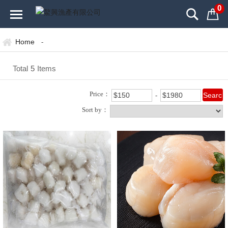
0
Home
-
Total
5
Items
Price：
Sort by：