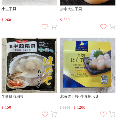
小生干貝
加拿大生干貝
$
260
$
580
半殼鮮凍扇貝
北海道干貝<生食用>3S
$
150
$
1200
$
1390