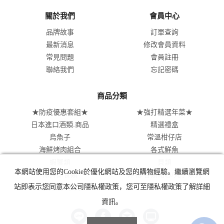
關於我們
會員中心
品牌故事
訂單查詢
最新消息
修改會員資料
常見問題
會員註冊
聯絡我們
忘記密碼
商品分類
★防疫優惠套組★
★強打精選年菜★
日本進口酒類.商品
精選禮盒
烏魚子
常溫柑仔店
海鮮烤肉組合
各式鮮魚
蝦蟹類
貝類
本網站使用您的Cookie於優化網站及您的購物經驗。繼續瀏覽網
涼拌即食類
炸物/各類點心/丸子系列
肉類美食系列
站即表示您同意本公司隱私權政策，您可至隱私權政策了解詳細
資訊。