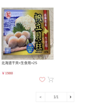
北海道干貝<生食用>2S
￥
1980
1/1
<