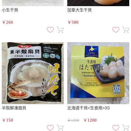
小生干貝
加拿大生干貝
￥
260
￥
580
半殼鮮凍扇貝
北海道干貝<生食用>3S
￥
150
￥
1200
￥
1390