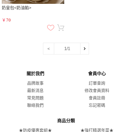
奶皇包<奶油餡>
￥
70
1/1
<
關於我們
會員中心
品牌故事
訂單查詢
最新消息
修改會員資料
常見問題
會員註冊
聯絡我們
忘記密碼
商品分類
★防疫優惠套組★
★強打精選年菜★