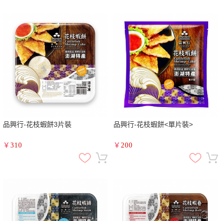
品興行-花枝蝦餅3片裝
品興行-花枝蝦餅<單片裝>
￥
310
￥
200