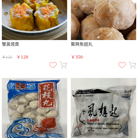
蟹黃燒賣
鰲興魚翅丸
￥
120
￥
350
￥
125