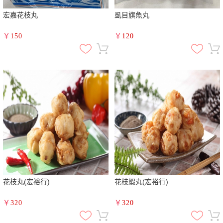
宏嘉花枝丸
虱目旗魚丸
￥
150
￥
120
花枝丸(宏裕行)
花枝蝦丸(宏裕行)
￥
320
￥
320