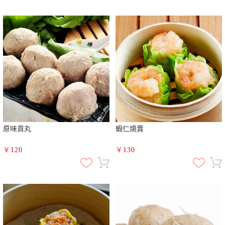
原味貢丸
蝦仁燒賣
￥
120
￥
130