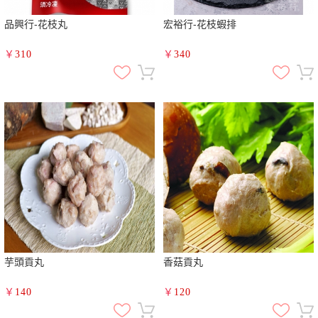
品興行-花枝丸
宏裕行-花枝蝦排
￥
310
￥
340
芋頭貢丸
香菇貢丸
￥
140
￥
120